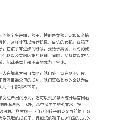
三的给学生讲解，孩子、特别是女孩，要和母亲搞
呵护，这样才可以培养积极、自信的女孩。在孩子
导；在孩子有进步的时候，要给予真诚、及时的鼓
的性格以及克服困难的精神。同时，父母可以带给
感、纪律基本上都不幸的成为了空谈。
一人在加拿大会自律吗？他们处于青春期的时候，
子耳濡目染父母的成功，他们莫名其妙的会认为自
头则一个都啃不下来。
大学宽进严出的原则，您可以到加拿大统计局官网看
样的道理啊。此外，高中留学生的英文水平按
级英语课程。您考虑一下自己的孩子的英文目前处于哪
入大学录取的成绩了，假如您的孩子在9年级的ESL的