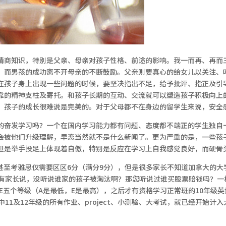
情商知识，特别是父亲、母亲对孩子性格、前途的影响。我一而再、再而
；而男孩的成功离不开母亲的不断鼓励。父亲则要真心的给女儿以关注、
在孩子身上出现一些问题的时候，要坚决指出不足，给予批评、指正及引
靠的精神支柱及寄托。和孩子长期的互动、交流就可以塑造孩子积极向上
，孩子的成长很难说是完美的。对于父母都不在身边的留学生来说，安全
的奋发学习吗？一个在国内学习能力都有问题、态度都不端正的学生独自
会被他们升级理解，早恋当然就不是什么新闻了。更为严重的是，一些孩
但是举手投足上体现着自傲，特别是反应在学习上自我感觉良好，而硬骨
，甚至考雅思仅需要区区6分（满分9分），但是很多家长不知道加拿大的
。有家长说，没听说谁家的孩子被淘汰啊？那您听说过谁买股票赔钱吗？一
CDE五个等级（A是最低，E是最高），之后才有资格学习正常班的10年
11及12年级的所有作业、project、小测验、大考试，就已经开始计