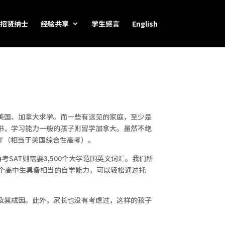
招贤纳士
经验共享
学生感言
English
美国、加拿大求学。而一些有远见的家庭，至少是
书，学习能力一般的孩子则留学加拿大。虽然不绝
T（相当于美国综合性高考）。
SAT则需要3,500个大学范围英文词汇。我们所
如一个高中生具备相当的自学能力，可以轻松通过托
及其成因。此外，家长也没有考虑过，这样的孩子