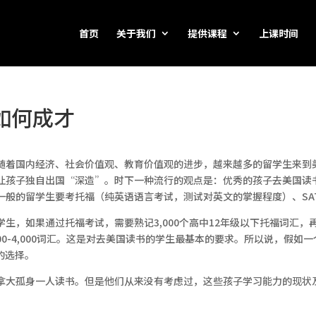
首页
关于我们
提供课程
上课时间
如何成才
随着国内经济、社会价值观、教育价值观的进步，越来越多的留学生来到
让孩子独自出国“深造”。时下一种流行的观点是：优秀的孩子去美国读
一般的留学生要考托福（纯英语语言考试，测试对英文的掌握程度）、SA
，如果通过托福考试，需要熟记3,000个高中12年级以下托福词汇，再考
,000-4,000词汇。这是对去美国读书的学生最基本的要求。所以说，假
的选择。
拿大孤身一人读书。但是他们从来没有考虑过，这些孩子学习能力的现状