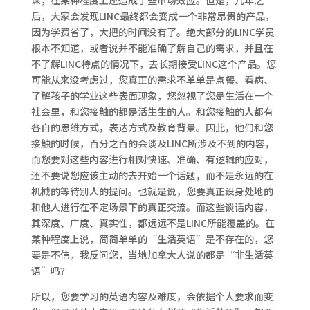
课，在某种程度上还造成了些市场效应。但是，几年之
后，大家会发现LINC最终都会变成一个非常昂贵的产品，
因为学费省了，大把的时间没有了。绝大部分的LINC学员
根本不知道，或者说并不能准确了解自己的需求，并且在
不了解LINC特点的情况下，去长期接受LINC这个产品。您
可能从来没考虑过，您真正的需求不单单是点餐、看病、
了解孩子的学业这些表面现象，您忽视了您是生活在一个
社会里，和您接触的都是活生生的人。和您接触的人都有
各自的思维方式，表达方式及教育背景。因此，他们和您
接触的时候，百分之百的会谈及LINC所涉及不到的内容，
而您要对这些内容进行相对快速、准确、有逻辑的应对，
还不要说您应该主动的去开始一个话题，而不是永远的在
机械的等待别人的提问。也就是说，您要真正设身处地的
和他人进行在不定场景下的真正交流。而这些谈话内容，
其深度、广度、真实性，都远远不是LINC所能覆盖的。在
某种程度上说，简简单单的“生活英语”是不存在的，您
要是不信，我反问您，当地加拿大人说的都是“非生活英
语”吗？
所以，您要学习的英语内容及难度，会依据个人要求而变