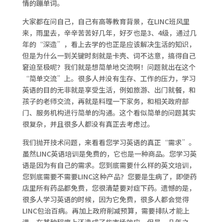
情的蹦单词。
大家都在问自己，自己有高等教育背景，在LINC班风里
来，雨里去，辛辛苦苦好几年，好歹也是3、4级，通过几
年的“深造”，看上去学的也正是应该解决生活的知识，
但是为什么一到关键时刻就是卡壳、词不达意，搞得自己
窘迫至极呢？我们就是想简单地交流啊！问题就出在这个
“简单交流”上。很多人并没有生存、工作的压力，学习
英语的目的无非就是享受生活，例如旅游、出门就餐，和
孩子的老师交流，再就是料理一下家务，和相关政府部
门、服务机构进行简单的沟通。这个看似简单的问题其实
很复杂，并且很多人都没有真正去考虑过。
我们抛开技术问题，来看看您学习英语的真正“需求”。
虽然LINC英语培训是免费的，它也是一种商品。您学习英
语是因为有自己的需求。您到底需要什么样的英文培训，
您到底需要不需要LINC这种产品？您要是生病了，即便药
店里所有药品都免费，您很清楚要对症下药。遗憾的是，
很多人学习英语的时候，因为它免费，很多人都会觉得
LINC包治百病。再加上政府削减预算，需要排队才能上