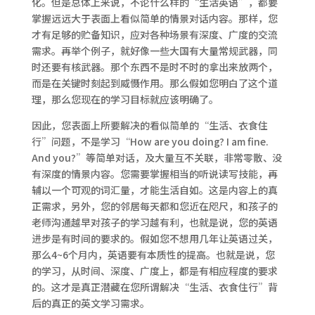
化。但是总体上来说，不论什么样的“生活英语”，都要
掌握远远大于表面上看似简单的情景对话内容。那样，您
才有足够的贮备知识，应对各种场景有深度、广度的交流
需求。再举个例子，就好像一些大国有大量常规武器，同
时还要有核武器。那个东西不是时不时的拿出来放两个，
而是在关键时刻起到威慑作用。那么假如您明白了这个道
理，那么您现在的学习目标就应该明确了。
因此，您表面上所要解决的看似简单的“生活、衣食住
行”问题，不是学习“How are you doing? I am fine.
And you?”等简单对话，及大量互不关联，非常零散、没
有深度的情景内容。您需要掌握相当的听说读写技能，再
辅以一个可观的词汇量，才能生活自如。这是内容上的真
正需求，另外，您的邻居每天都和您近在咫尺，和孩子的
老师沟通越早对孩子的学习越有利，也就是说，您的英语
进步是有时间的要求的。假如您不想用几年让英语过关，
那么4~6个月内，英语要有本质性的提高。也就是说，您
的学习，从时间、深度、广度上，都是有相应程度的要求
的。这才是真正潜藏在您所谓解决“生活、衣食住行”背
后的真正的英文学习需求。