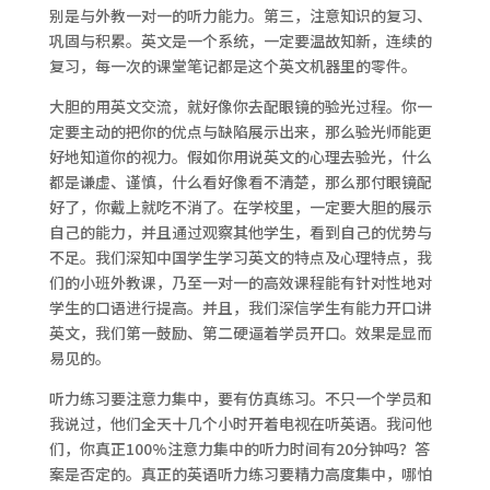
别是与外教一对一的听力能力。第三，注意知识的复习、
巩固与积累。英文是一个系统，一定要温故知新，连续的
复习，每一次的课堂笔记都是这个英文机器里的零件。
大胆的用英文交流，就好像你去配眼镜的验光过程。你一
定要主动的把你的优点与缺陷展示出来，那么验光师能更
好地知道你的视力。假如你用说英文的心理去验光，什么
都是谦虚、谨慎，什么看好像看不清楚，那么那付眼镜配
好了，你戴上就吃不消了。在学校里，一定要大胆的展示
自己的能力，并且通过观察其他学生，看到自己的优势与
不足。我们深知中国学生学习英文的特点及心理特点，我
们的小班外教课，乃至一对一的高效课程能有针对性地对
学生的口语进行提高。并且，我们深信学生有能力开口讲
英文，我们第一鼓励、第二硬逼着学员开口。效果是显而
易见的。
听力练习要注意力集中，要有仿真练习。不只一个学员和
我说过，他们全天十几个小时开着电视在听英语。我问他
们，你真正100%注意力集中的听力时间有20分钟吗？答
案是否定的。真正的英语听力练习要精力高度集中，哪怕