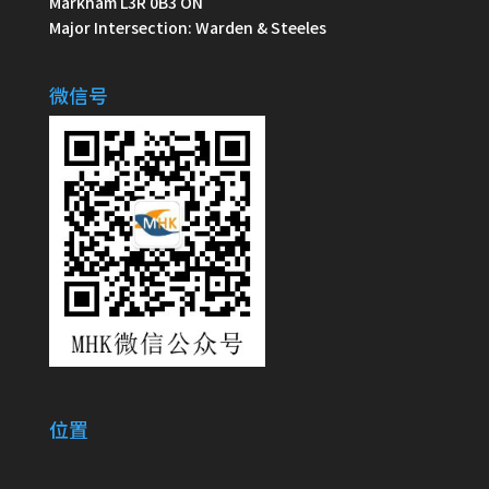
Markham L3R 0B3 ON
Major Intersection: Warden & Steeles
微信号
位置