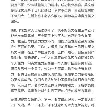
要是不拼，没有破釜沉舟的精神，成功机会寥寥。英文就
是帮你实现各个目标的基础。语言不过关，事业胜算可能
不会很大，生活上也未必多么顺心。因为这里毕竟是英文
国家。
假如你来加拿大已经很多年了，说不好英文在生活中就可
能感觉有耻辱感，至少面子上过不去。自己难免会有压
力。生活压力排遣的方式不同，假如负面发泄就会对家庭
产生不好的后果。工作中，很多抵加多年的学员因为英文
能力问题，在工作中倍受责难，工作不顺心，自信受到严
重影响。毫无疑问，一个人的真正价值体现在道德准则及
个人能力，用英文能力去衡量一个人的价值是有失偏颇。
但是从另外一个角度，作为一名雇员，也完全应该有能
力、有责任去提高自己的交流技能。假如学员的荣辱是因
为英文造成的，我们会把这种这种荣辱看成教师自身的荣
辱。只有这样，老师才真正体谅学员的难处、了解学员的
真正需要、拿出有针对性并且可行的相应的教学方案来。
要快速提高英语能力，第一，要突破心理关，一定要大胆
开口交流。第二，课上、课下注意练习听力理解能力，特