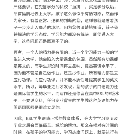
严格要求，在兜售学分的私校“血拼”，买足学分以后，
昂首挺胸地去上大学。孩子这么做似乎有情可原，然而作
为家长，有着正常、逻辑的判断的您，这样做就是看着孩
子一步步走入痛苦的境地。因为您很清楚地知道，孩子亟
待解决的学习态度、学习能力都没有解决。即便进入大
学，这些问题还是回避不了的。
再者，一个人的精力是有限的。当一个学习能力一般的学
生进入大学，他会陷入大量课业的包围，虽然所有功课都
是英文的，而学生却没时间再去品味、提高英语水平了，
因为他不管是自己做作业，还是抄作业，所有精力都是去
应付功课。而应付功课，并不能本质性地提高学生的英文
水平。所以，等毕业之后才发现，您的孩子的口语能力还
是国际留学生的水平，而写作还是停留在高中ESL的E级水
平。不要说商科，任何专业背景的学生凭这种英语能力在
英语国家都是很难立足的。
因此，ESL学生跟随正常的教育体系， 在大学学习期间及
毕业之后会面临痛苦、尴尬的境地。那么在相对有时间的
时候，在孩子的学习能力、学习态度问题上，就要进行有