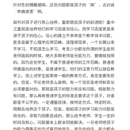
针对性的精雕细琢。这些问题都是孩子的“病”，古训说
“养痈遗患”啊。
如何对孩子进行悉心培养，重新塑造孩子的前途呢？重中
之重就是培养他们的学习态度及信心。而学习态度更是来
源于孩子的信心。信心的建立不单单是个教学技术问题，
更多是属于心理学应用范畴。道理很简单，一个长期以来
不学习、不知道怎么学习、考多少分都无所谓的学生坐到
老师面前的时候，绝大多数老师是无能为力、要缴械投降
的。因为这些学生，不属于普通老师的工作范畴。普通老
师要面向的对象，是普通学生，他们的注意力可以放在教
学上。而上述学生如果按一般的教育方式，肯定是要失败
的。但是，不论老师多么高明，有一个现实是老师和家长
必须要面对的。那就是孩子的智力有没有问题。假如智力
有问题，那么再按普通学生的标准去要求这个孩子，对谁
都是不公平的。一定遵循规律，按特定方式、特定时间、
周期去培养这个孩子。但是，假如孩子的学习能力问题是
综合的、非智力因素造成的，那么给予老师、学生一定的
时间及耐心，问题基本上都会彻底解决。一旦老师把孩子
的能力用事实的方式展现给学生，学生的自信、能力都会