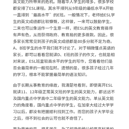
英文能力所带来的危机。随着华人学生的增多，很多学校
都安排了ESL课程。其水平排列从9年级的最低水平A开始
一直排到“最高水平”的E班。一般情况下，老师给ESL学
生的英文成绩都比较慷慨，这样做，一来可以鼓励学生，
二来也可以像运作一个生意一样，把ESL的英文教育搞得
有声有色，从而获得政府、教育局的更多拨款。因此，很
多家长常常见到孩子的英文成绩都是80多分就不足为奇。
A、B班学生的水平我们就不讨论了。对于稍微懂点英语的
家长，都可以看看您就读D、E班的孩子的作文，也就是相
对来说，ESL班里较高水平的学生的写作，您看看他们是
否会最简单的一般现在时。遗憾的是，很多孩子经过几年
的学习，根本不能掌握最简单的语法知识。
由于长期从事教育的缘故，我清楚地看到，即便离开ESL
就读11、12年级正常英文班的学生的英文能力，都远远不
及国内重点中学高中二年级学生的英文能力。单从英文能
力的角度看，国内重点中学的学生，在加拿大经过大学学
习以后，都没有把握顺利找到工作。而您的孩子大学毕业
之后，得不到社会的认可也就不奇怪了。
更为普遍的是，很多学生，为了规避传统公校里高标准的